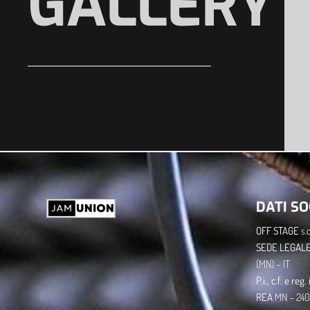
GALLERY
DATI SO
OFF STAGE
s.c.
​SEDE LEGALE
(MN) – IT
P.i., c.f. e re
​REA
MN – 240