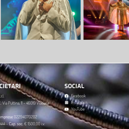
CIETARI
SOCIAL
Facebook
r.l.
Instagram
:
Via Puttina, 11 – 46019 Viadana
YouTube
g. imprese
02294070202
444 –
Cap. soc.
€ 1500,00 i.v.