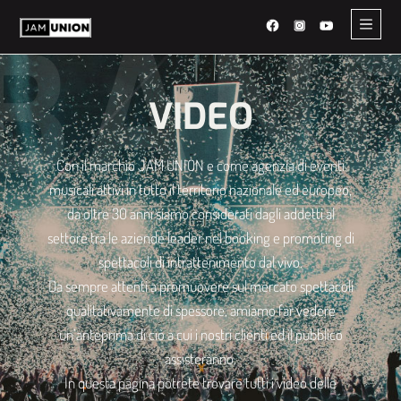
BAN
VIDEO
Con il marchio JAM UNION e come agenzia di eventi
musicali attivi in tutto il territorio nazionale ed europeo,
da oltre 30 anni siamo considerati dagli addetti al
settore tra le aziende leader nel booking e promoting di
spettacoli di intrattenimento dal vivo.
Da sempre attenti a promuovere sul mercato spettacoli
qualitativamente di spessore, amiamo far vedere
un’anteprima di ciò a cui i nostri clienti ed il pubblico
assisteranno.
In questa pagina potrete trovare tutti i video delle