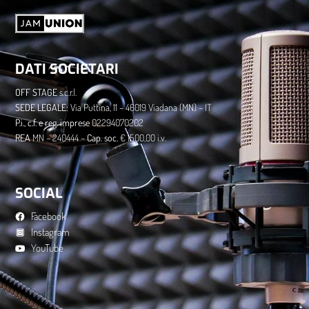
DATI SOCIETARI
OFF STAGE
s.c.r.l.
​SEDE LEGALE:
Via Puttina, 11 – 46019 Viadana (MN) – IT
P.i., c.f. e reg. imprese
02294070202
​REA
MN – 240444 –
Cap. soc.
€ 1500,00 i.v.
SOCIAL
Facebook
Instagram
YouTube