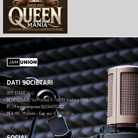
DATI SOCIETARI
OFF STAGE
s.c.r.l.
​SEDE LEGALE:
Via Puttina, 11 – 46019 Viadana (MN) – IT
P.i., c.f. e reg. imprese
02294070202
​REA
MN – 240444 –
Cap. soc.
€ 1500,00 i.v.
SOCIAL