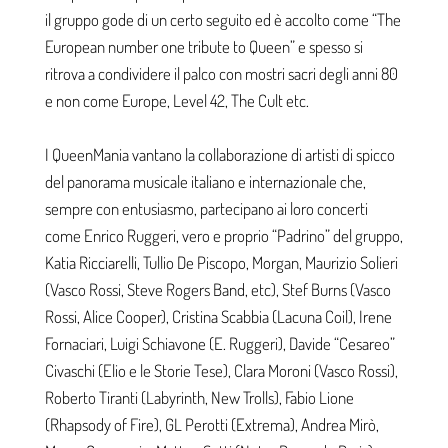
il gruppo gode di un certo seguito ed è accolto come “The
European number one tribute to Queen” e spesso si
ritrova a condividere il palco con mostri sacri degli anni 80
e non come Europe, Level 42, The Cult etc.
I QueenMania vantano la collaborazione di artisti di spicco
del panorama musicale italiano e internazionale che,
sempre con entusiasmo, partecipano ai loro concerti
come Enrico Ruggeri, vero e proprio “Padrino” del gruppo,
Katia Ricciarelli, Tullio De Piscopo, Morgan, Maurizio Solieri
(Vasco Rossi, Steve Rogers Band, etc), Stef Burns (Vasco
Rossi, Alice Cooper), Cristina Scabbia (Lacuna Coil), Irene
Fornaciari, Luigi Schiavone (E. Ruggeri), Davide “Cesareo”
Civaschi (Elio e le Storie Tese), Clara Moroni (Vasco Rossi),
Roberto Tiranti (Labyrinth, New Trolls), Fabio Lione
(Rhapsody of Fire), GL Perotti (Extrema), Andrea Mirò,