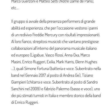
Marco Guerzoni e Matteo Setti (Notre Dame de Paris),
etc…
Il gruppo si avvale della presenza performers di grande
abilità ed esperienza, che per l’occasione vestono i panni
di un redivivo Freddie Mercury con risultati impressionanti.
Al loro fianco, strepitosi musicisti che vantano prestigiose
collaborazioni all’interno del panorama musicale italiano
ed europeo (Ligabue, Vasco Rossi, Anna Oxa, Marco
Masini, Enrico Ruggeri, Exilia, Mark Harris, Glenn Hughes
…), quali Simone Fortuna (batteria e voce. Subentrato nella
band nel Gennaio 2017 al posto di Andrea Ge), Tiziano
Giampieri (chitarra e voce. Subentrato al posto di Sandro
Sanchini nel 2009) e Fabrizio Palermo (basso e voce), uno
dei più stimati turnisti in Italia e membro storico della band
di Enrico Ruggeri.