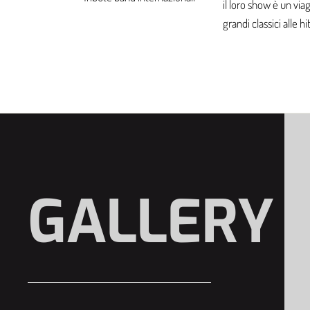
il loro show è un via
grandi classici alle 
GALLERY