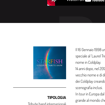
Il 16 Gennaio 1998 
speciale al ‘Laurel 
nome in Coldplay.
14 anni dopo, nel 201
vecchio nome e di di
dei Coldplay creando 
scenografia inclusi.
In tour in Europa dal 
TIPOLOGIA
grande al mondo che 
Tribute band internazionali