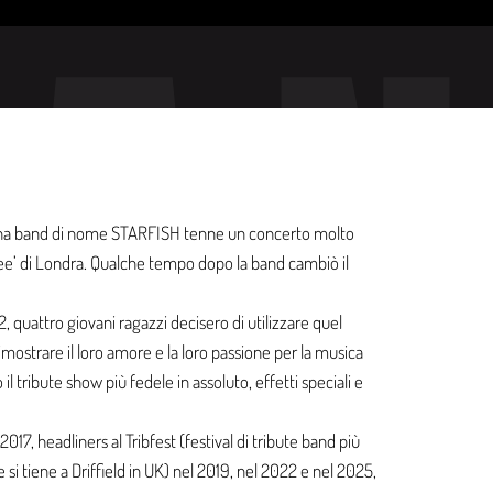
BA
una band di nome STARFISH tenne un concerto molto
Tree’ di Londra. Qualche tempo dopo la band cambiò il
2, quattro giovani ragazzi decisero di utilizzare quel
mostrare il loro amore e la loro passione per la musica
il tribute show più fedele in assoluto, effetti speciali e
2017, headliners al Tribfest (festival di tribute band più
si tiene a Driffield in UK) nel 2019, nel 2022 e nel 2025,