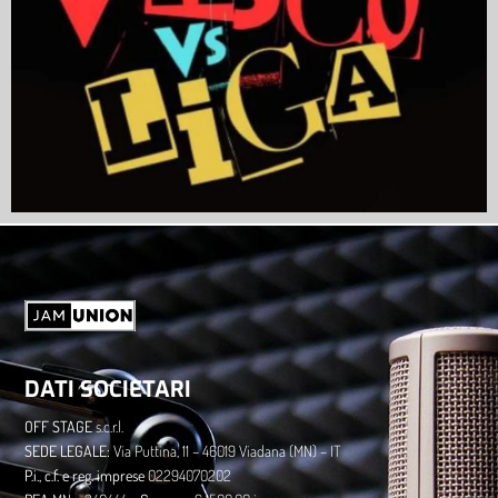
DATI SOCIETARI
OFF STAGE
s.c.r.l.
​SEDE LEGALE:
Via Puttina, 11 – 46019 Viadana (MN) – IT
P.i., c.f. e reg. imprese
02294070202