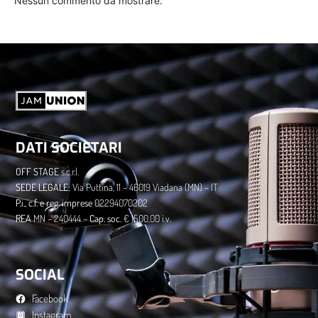
Nessun commento da mostrare.
DATI SOCIETARI
OFF STAGE
s.c.r.l.
​SEDE LEGALE:
Via Puttina, 11 – 46019 Viadana (MN) – IT
P.i., c.f. e reg. imprese
02294070202
​REA
MN – 240444 –
Cap. soc.
€ 1500,00 i.v.
SOCIAL
Facebook
Instagram