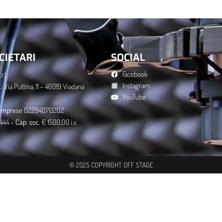
CIETARI
SOCIAL
Facebook
r.l.
Instagram
:
Via Puttina, 11 – 46019 Viadana
YouTube
g. imprese
02294070202
444 –
Cap. soc.
€ 1500,00 i.v.
© 2025 COPYRIGHT OFF STAGE