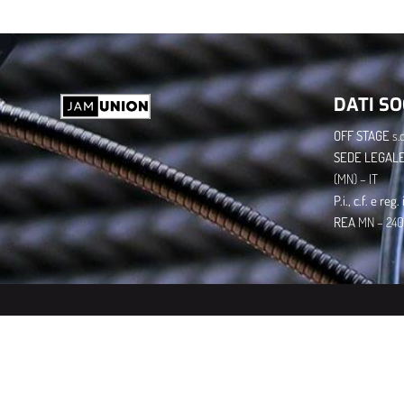
DATI SO
OFF STAGE
s.c.
​SEDE LEGALE
(MN) – IT
P.i., c.f. e re
​REA
MN – 240