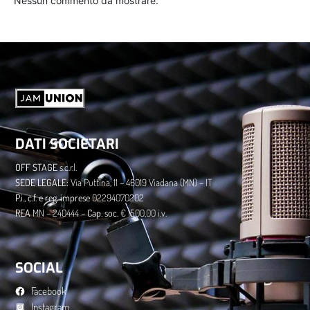
Nessun commento da mostrare.
DATI SOCIETARI
OFF STAGE
s.c.r.l.
​SEDE LEGALE:
Via Puttina, 11 – 46019 Viadana (MN) – IT
P.i., c.f. e reg. imprese
02294070202
​REA
MN – 240444 –
Cap. soc.
€ 1500,00 i.v.
SOCIAL
Facebook
Instagram