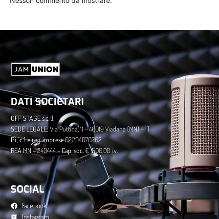
Nessun commento da mostrare.
DATI SOCIETARI
OFF STAGE
s.c.r.l.
​SEDE LEGALE:
Via Puttina, 11 – 46019 Viadana (MN) – IT
P.i., c.f. e reg. imprese
02294070202
​REA
MN – 240444 –
Cap. soc.
€ 1500,00 i.v.
SOCIAL
Facebook
Instagram